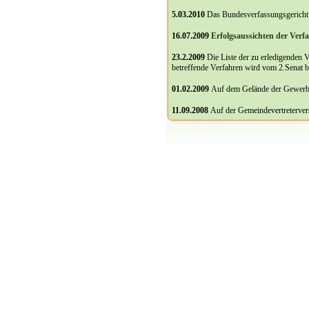
5.03.2010
Das Bundesverfassungsgericht 
16.07
.2009
Erfolgsaussichten der Ver
23.2.2009
Die Liste der zu erledigenden 
betreffende Verfahren wird vom 2.Senat be
01.02.2009
Auf dem Gelände der Gewerbe
11.09.2008
Auf der Gemeindevertreterver