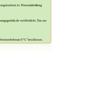
sungskonform ist.
Pressemitteilung
ungsgericht.de
veröffentlicht. Das uns
besteuerhebesatz 0 %" beschlossen.